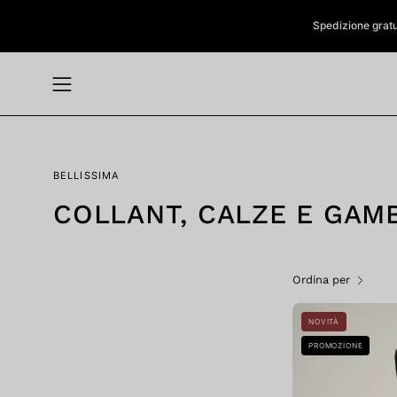
Salta
Spedizione gratuit
al
contenuto
Apri
menu
di
navigazione
BELLISSIMA
COLLANT, CALZE E GAMB
Ordina per
NOVITÀ
i
PROMOZIONE