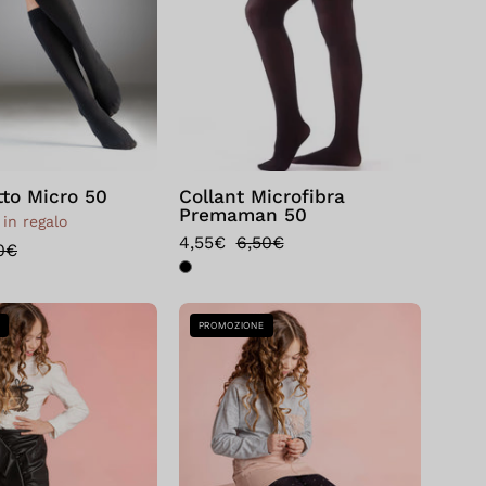
Nero
to Micro 50
Collant Microfibra
Premaman 50
 in regalo
4,55€
6,50€
0€
Bellissima:
Bellissima:
E
PROMOZIONE
Collant
Collant
Calliope
Ladybug
Panna
Nero