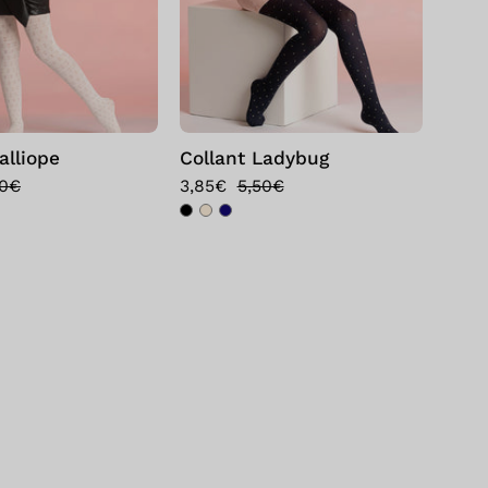
alliope
Collant Ladybug
70€
3,85€
5,50€