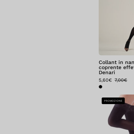
Collant in na
coprente effe
Denari
5,60€
7,00€
PROMOZIONE