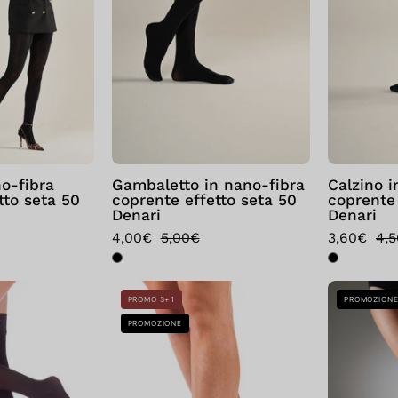
coprente
coprente
effetto
effetto
seta
seta
50
50
Denari
Denari
no-fibra
Gambaletto in nano-fibra
Calzino i
tto seta 50
coprente effetto seta 50
coprente 
Denari
Denari
4,00€
5,00€
3,60€
4,
Bellissima:
Bellissima:
PROMO 3+1
PROMOZION
Autoreggenti
Calzino
PROMOZIONE
Micro
Micro
50
50
Nero
Nero