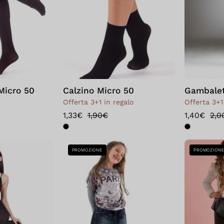
Micro 50
Calzino Micro 50
Gambalet
Offerta 3+1 in regalo
Offerta 3+1
1,33€
1,90€
1,40€
2,0
Bellissima:
Bellissima:
PROMOZIONE
PROMOZION
Collant
Micro
Artemide
50
Nero
Girl
Panna