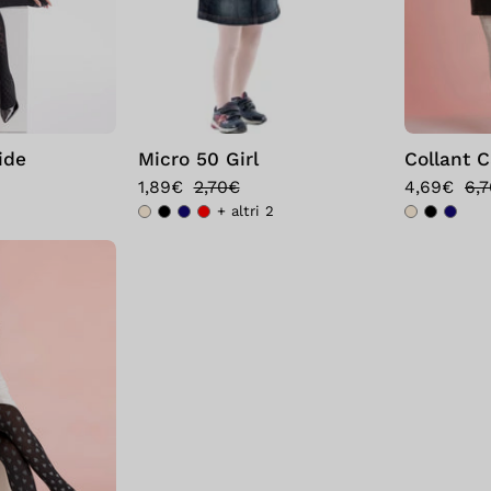
ide
Micro 50 Girl
Collant C
1,89€
2,70€
4,69€
6,
+ altri 2
Bellissima:
Collant
Circe
Panna