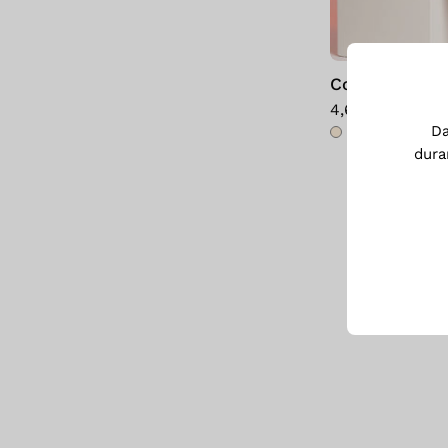
Collant Circe
4,69€
6,70€
D
dura