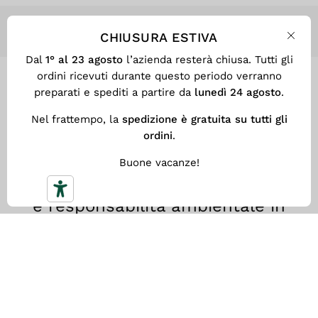
CHIUSURA ESTIVA
Chiu
Dal
1° al 23 agosto
l’azienda resterà chiusa. Tutti gli
ordini ricevuti durante questo periodo verranno
PRODOTTI CERTIFICATI
preparati e spediti a partire da
lunedì 24 agosto
.
Nel frattempo, la
spedizione è gratuita su tutti gli
ordini
.
Utilizziamo materiali riciclati
certificati secondo il
Buone vacanze!
GRS
, che
assicura trasparenza, tracciabilità
e responsabilità ambientale in
ogni fase del processo produttivo.