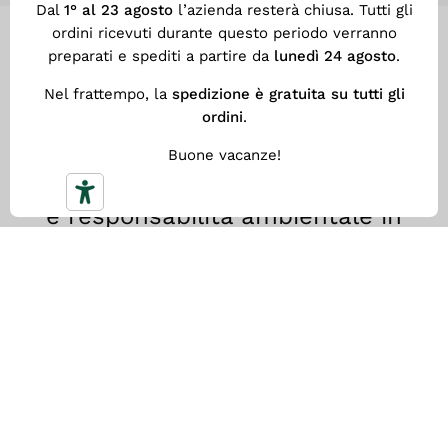
Dal
1° al 23 agosto
l’azienda resterà chiusa. Tutti gli
ordini ricevuti durante questo periodo verranno
PRODOTTI CERTIFICATI
preparati e spediti a partire da
lunedì 24 agosto
.
Nel frattempo, la
spedizione è gratuita su tutti gli
ordini
.
Utilizziamo materiali riciclati
certificati secondo il
Buone vacanze!
GRS
, che
assicura trasparenza, tracciabilità
e responsabilità ambientale in
ogni fase del processo produttivo.