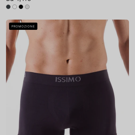
Bellissima:
PROMOZIONE
Boxer
Uomo
Antracite