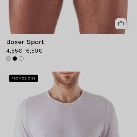
Boxer Sport
4,55€
6,50€
Bellissima:
PROMOZIONE
T-
shirt
Uomo
Girocollo
Bianco