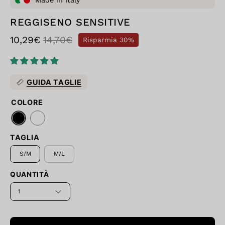
Made in Italy
REGGISENO SENSITIVE
10,29€
14,70€
Risparmia
30%
GUIDA TAGLIE
COLORE
TAGLIA
S/M
M/L
QUANTITÀ
1