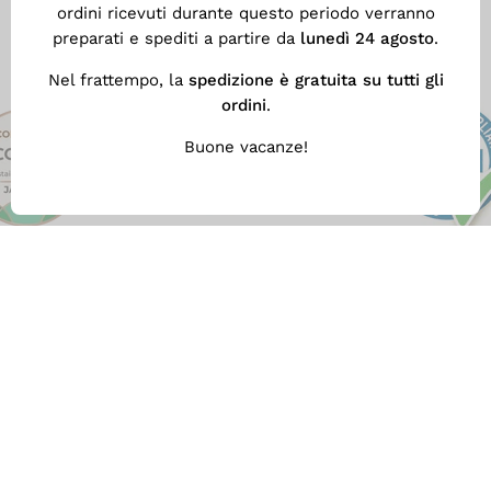
ordini ricevuti durante questo periodo verranno
preparati e spediti a partire da
lunedì 24 agosto
.
Nel frattempo, la
spedizione è gratuita su tutti gli
ordini
.
Buone vacanze!
SPEDIZIONE GRATUITA
Con
almeno 59 €
di spesa ottieni la nostra
Spedizione Gratuita veloce. Altrimenti il costo di
spedizione è 5,90 €.