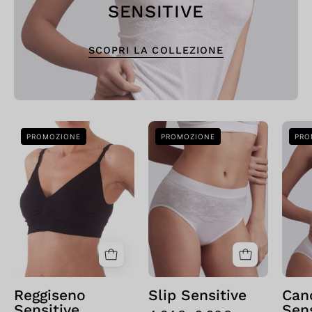
SENSITIVE
SCOPRI LA COLLEZIONE
Bellissima:
Bellissima:
PROMOZIONE
PROMOZIONE
PRO
Reggiseno
Slip
Sensitive
Sensitive
Nero
Nero
Reggiseno
Slip Sensitive
Can
Sensitive
Sens