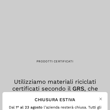
PRODOTTI CERTIFICATI
Utilizziamo materiali riciclati
certificati secondo il
GRS
, che
assicura trasparenza, tracciabilità
CHIUSURA ESTIVA
e responsabilità ambientale in
Chiu
Dal
1° al 23 agosto
l’azienda resterà chiusa. Tutti gli
ogni fase del processo produttivo.