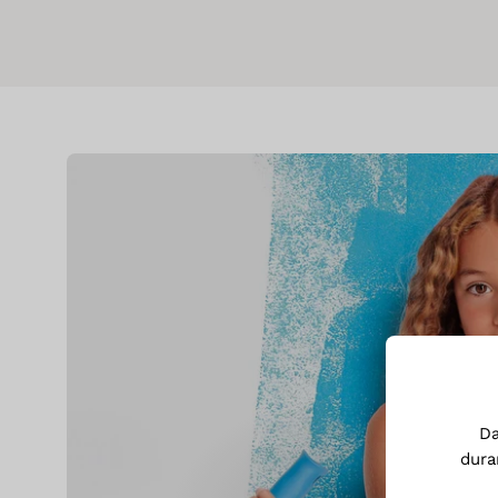
D
dura