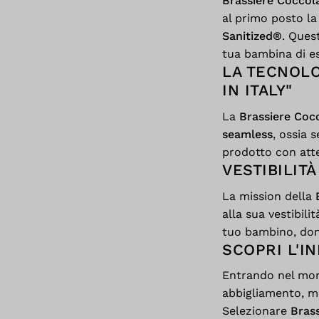
Brassiere Coccol
al primo posto la
Sanitized®
. Ques
tua bambina di es
LA TECNOLO
IN ITALY"
La
Brassiere Coc
seamless
, ossia 
prodotto con atte
VESTIBILIT
La mission della
alla sua vestibili
tuo bambino, don
SCOPRI L'I
Entrando nel mon
abbigliamento, ma
Selezionare
Bras