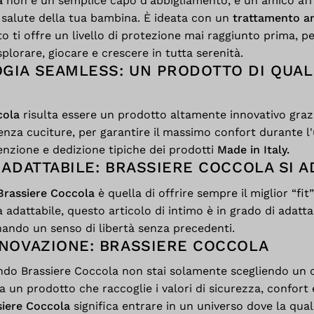
a
non è un semplice capo d'abbigliamento, è un amico aff
 salute della tua bambina. È ideata con un
trattamento an
to ti offre un livello di protezione mai raggiunto prima, 
plorare, giocare e crescere in tutta serenità.
GIA SEAMLESS: UN PRODOTTO DI QUAL
cola
risulta essere un prodotto altamente innovativo graz
senza cuciture, per garantire il massimo confort durante l
nzione e dedizione tipiche dei prodotti
Made in Italy.
À ADATTABILE: BRASSIERE COCCOLA SI A
Brassiere Coccola
è quella di offrire sempre il miglior “fit
tà adattabile, questo articolo di intimo è in grado di adatta
ando un senso di libertà senza precedenti.
NNOVAZIONE: BRASSIERE COCCOLA
do Brassiere Coccola non stai solamente scegliendo un 
 un prodotto che raccoglie i valori di sicurezza, confort e
siere Coccola
significa entrare in un universo dove la qual