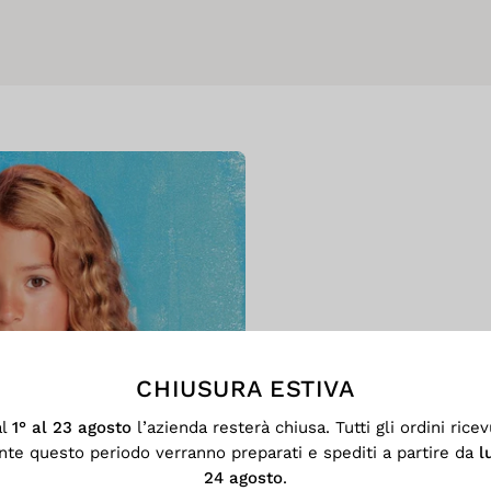
CHIUSURA ESTIVA
al
1° al 23 agosto
l’azienda resterà chiusa. Tutti gli ordini ricev
SENZA 
nte questo periodo verranno preparati e spediti a partire da
l
C
24 agosto
.