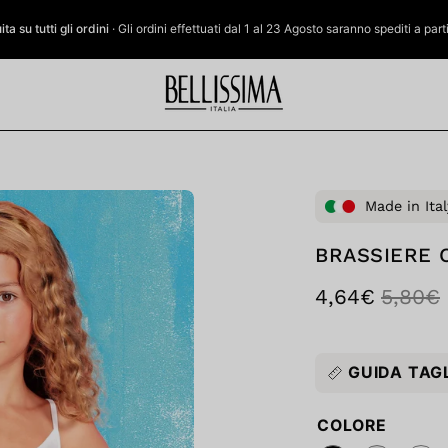
a su tutti gli ordini
· Gli ordini effettuati dal 1 al 23 Agosto saranno spediti a par
Apri
Made in Ital
lightbox
dell'immagine
BRASSIERE 
4,64€
5,80€
GUIDA TAG
COLORE