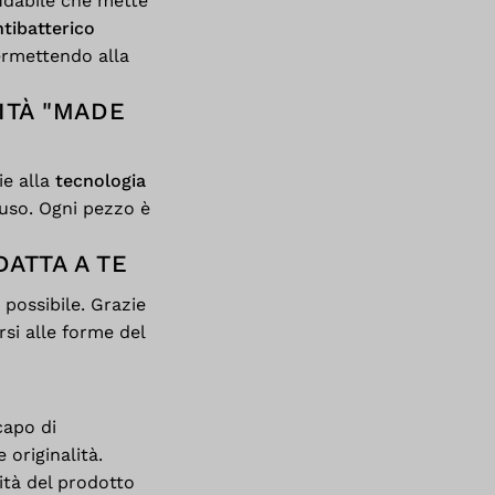
idabile che mette
tibatterico
permettendo alla
ITÀ "MADE
ie alla
tecnologia
'uso. Ogni pezzo è
DATTA A TE
” possibile. Grazie
rsi alle forme del
capo di
 originalità.
ità del prodotto