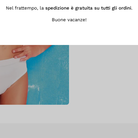
Nel frattempo, la
spedizione è gratuita su tutti gli ordini
.
Dimentica segni e fastidi
corpo con naturalezza
Buone vacanze!
tutto il 