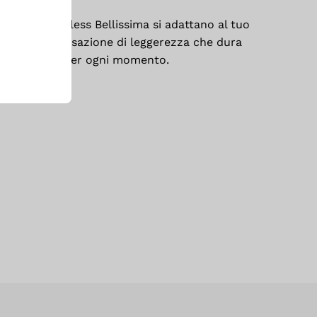
: i capi seamless Bellissima si adattano al tuo
, per una sensazione di leggerezza che dura
giorno. Ideali per ogni momento.