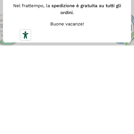
Nel frattempo, la
spedizione è gratuita su tutti gli
ordini
.
Buone vacanze!
SPEDIZIONE GRATUITA
Con
almeno 59 €
di spesa ottieni la nostra
Spedizione Gratuita veloce. Altrimenti il costo di
spedizione è 5,90 €.
CONSEGNA RAPIDA