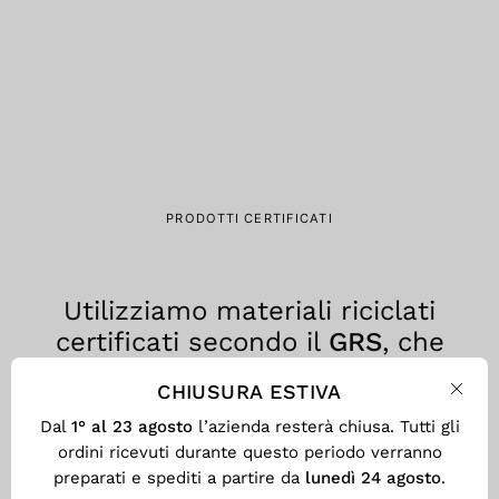
PRODOTTI CERTIFICATI
Utilizziamo materiali riciclati
certificati secondo il
GRS
, che
assicura trasparenza, tracciabilità
CHIUSURA ESTIVA
e responsabilità ambientale in
Chiu
Dal
1° al 23 agosto
l’azienda resterà chiusa. Tutti gli
ogni fase del processo produttivo.
ordini ricevuti durante questo periodo verranno
preparati e spediti a partire da
lunedì 24 agosto
.