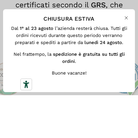
certificati secondo il
GRS
, che
assicura trasparenza, tracciabilità
CHIUSURA ESTIVA
e responsabilità ambientale in
Chiu
Dal
1° al 23 agosto
l’azienda resterà chiusa. Tutti gli
ogni fase del processo produttivo.
ordini ricevuti durante questo periodo verranno
preparati e spediti a partire da
lunedì 24 agosto
.
Nel frattempo, la
spedizione è gratuita su tutti gli
ordini
.
Buone vacanze!
SPEDIZIONE GRATUITA