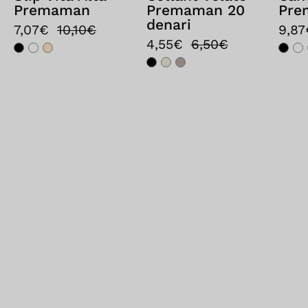
Premaman
Premaman 20
Pre
denari
7,07€
10,10€
9,87
4,55€
6,50€