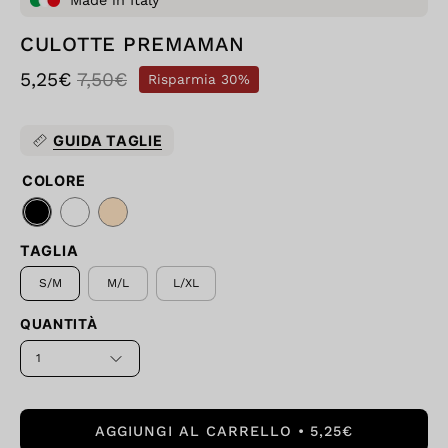
Made in Italy
CULOTTE PREMAMAN
5,25€
7,50€
Risparmia
30%
GUIDA TAGLIE
COLORE
TAGLIA
S/M
M/L
L/XL
QUANTITÀ
1
AGGIUNGI AL CARRELLO
5,25€