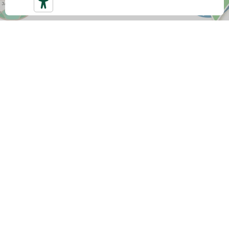
SPEDIZIONE GRATUITA
Con
almeno 59 €
di spesa ottieni la nostra
Spedizione Gratuita veloce. Altrimenti il costo di
spedizione è 5,90 €.
CONSEGNA RAPIDA
Tutti gli ordini vengono spediti entro il giorno
lavorativo successivo alla data di creazione, la
consegna avviene entro
48 ore
dalla data di
spedizione. Riceverai via email il tracciamento in
modo da essere
sempre aggiornata
sull'avanzamento.