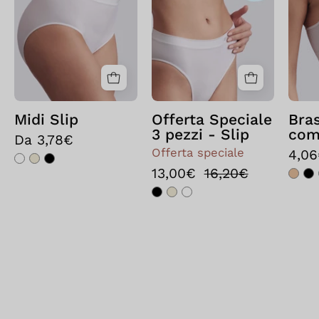
Bianco
3
pezzi
-
Slip
Nero
Midi Slip
Offerta Speciale
Bras
3 pezzi - Slip
com
Da 3,78€
Offerta speciale
4,0
13,00€
16,20€