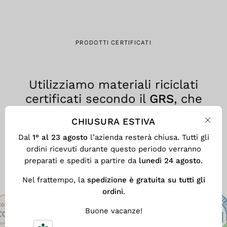
PRODOTTI CERTIFICATI
Utilizziamo materiali riciclati
certificati secondo il
GRS
, che
assicura trasparenza, tracciabilità
CHIUSURA ESTIVA
e responsabilità ambientale in
Chiu
Dal
1° al 23 agosto
l’azienda resterà chiusa. Tutti gli
ogni fase del processo produttivo.
ordini ricevuti durante questo periodo verranno
preparati e spediti a partire da
lunedì 24 agosto
.
Nel frattempo, la
spedizione è gratuita su tutti gli
ordini
.
Buone vacanze!