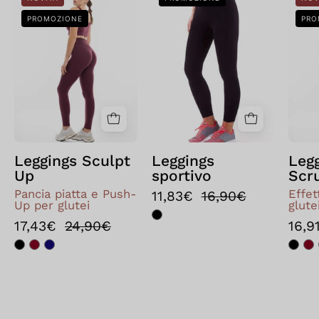
Sculpt
Leggings
PROMOZIONE
PRO
Up
sportivo
Nero
Leggings Sculpt
Leggings
Leg
Up
sportivo
Scr
Pancia piatta e Push-
Effe
11,83€
16,90€
Up per glutei
glute
17,43€
24,90€
16,9