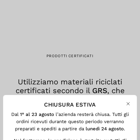
PRODOTTI CERTIFICATI
Utilizziamo materiali riciclati
certificati secondo il
GRS
, che
assicura trasparenza, tracciabilità
CHIUSURA ESTIVA
e responsabilità ambientale in
Chiu
Dal
1° al 23 agosto
l’azienda resterà chiusa. Tutti gli
ogni fase del processo produttivo.
ordini ricevuti durante questo periodo verranno
preparati e spediti a partire da
lunedì 24 agosto
.