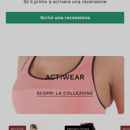
Sii il primo a scrivere una recensione
Scrivi una recensione
ACTIWEAR
SCOPRI LA COLLEZIONE
Leggings
Bellissima:
NOVITÀ
PROMOZIONE
NOV