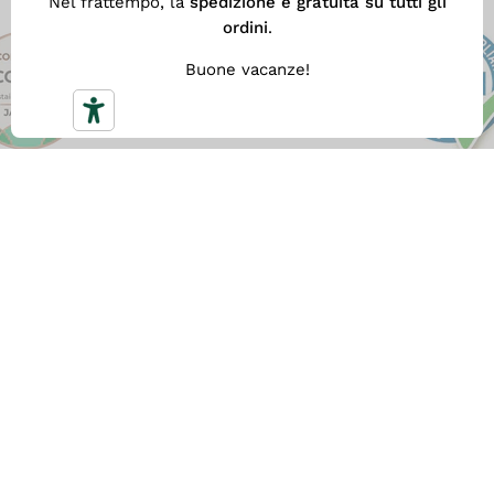
Nel frattempo, la
spedizione è gratuita su tutti gli
ordini
.
Buone vacanze!
SPEDIZIONE GRATUITA
Con
almeno 59 €
di spesa ottieni la nostra
Spedizione Gratuita veloce. Altrimenti il costo di
spedizione è 5,90 €.
CONSEGNA RAPIDA
Tutti gli ordini vengono spediti entro il giorno