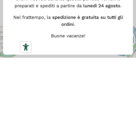
preparati e spediti a partire da
lunedì 24 agosto
.
Nel frattempo, la
spedizione è gratuita su tutti gli
ordini
.
Buone vacanze!
SPEDIZIONE GRATUITA
Con
almeno 59 €
di spesa ottieni la nostra
Spedizione Gratuita veloce. Altrimenti il costo di
spedizione è 5,90 €.