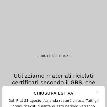
PRODOTTI CERTIFICATI
Utilizziamo materiali riciclati
certificati secondo il
GRS
, che
assicura trasparenza, tracciabilità
CHIUSURA ESTIVA
e responsabilità ambientale in
Chiu
Dal
1° al 23 agosto
l’azienda resterà chiusa. Tutti gli
ogni fase del processo produttivo.
ordini ricevuti durante questo periodo verranno