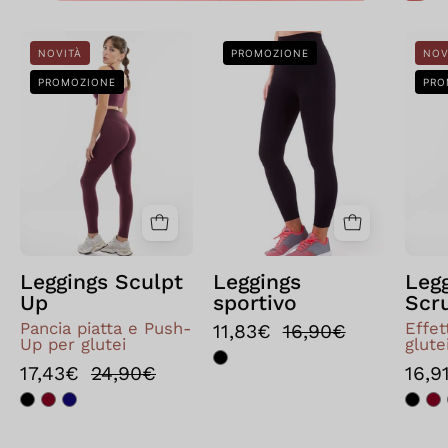
Leggings
Bellissima:
NOVITÀ
PROMOZIONE
NOV
Sculpt
Leggings
PROMOZIONE
PRO
Up
sportivo
Nero
Leggings Sculpt
Leggings
Leg
Up
sportivo
Scr
Pancia piatta e Push-
Effe
11,83€
16,90€
Up per glutei
glute
17,43€
24,90€
16,9