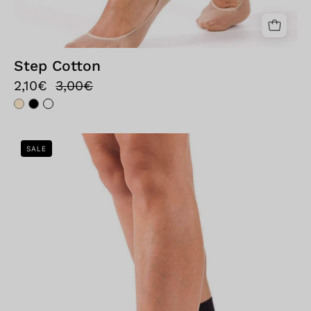
Step Cotton
2,10€
3,00€
Bellissima:
SALE
Calzino
rete
grande
Nero