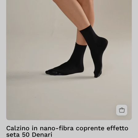
seta
50
Denari
Calzino in nano-fibra coprente effetto
seta 50 Denari