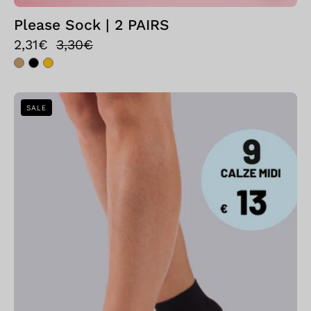
Please Sock | 2 PAIRS
2,31€
3,30€
Bellissima:
SALE
Offerta
Speciale
9
PAIA
-
Midi
Calza
Unisex
Grigio