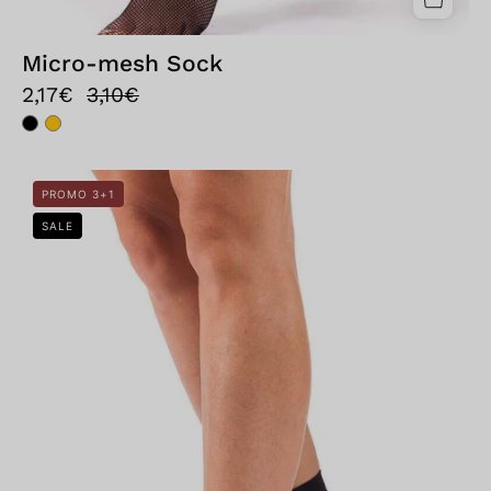
Micro-mesh Sock
2,17€
3,10€
Bellissima:
PROMO 3+1
Calzino
SALE
Micro
50
Nero