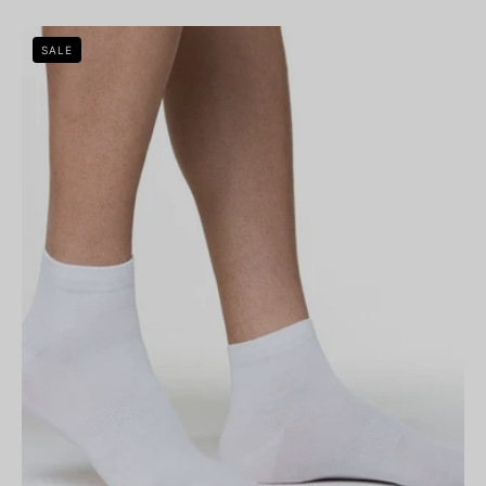
Bellissima:
SALE
Midi
Calza
UNISEX
in
cotone
|
3
PAIA
Bianco