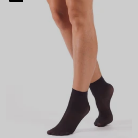
Calzino
Micro
30
Nero