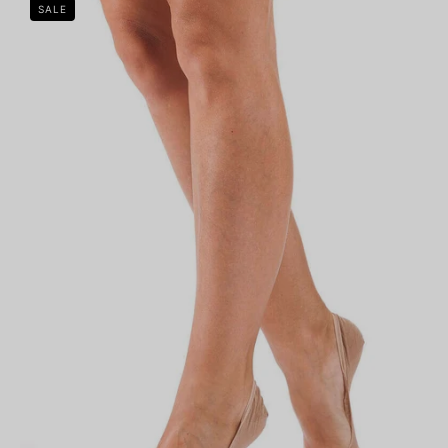
SALE
Step
Cotton
Nudo