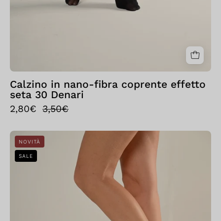
Calzino in nano-fibra coprente effetto
seta 30 Denari
2,80€
3,50€
Calzino
NOVITÀ
velato
SALE
20
Denari