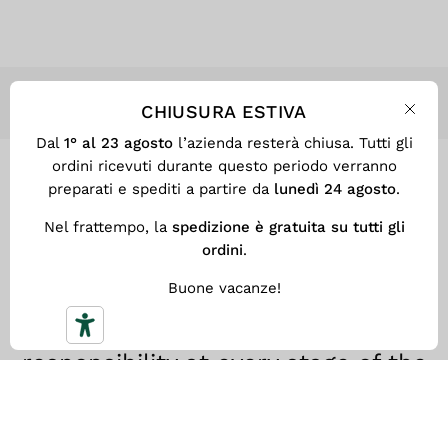
CHIUSURA ESTIVA
Clos
Dal
1° al 23 agosto
l’azienda resterà chiusa. Tutti gli
ordini ricevuti durante questo periodo verranno
CERTIFIED PRODUCTS
preparati e spediti a partire da
lunedì 24 agosto
.
Nel frattempo, la
spedizione è gratuita su tutti gli
ordini
.
Our garments comply with the
REACH
regulation, which protects
Buone vacanze!
consumer health by limiting the
use of dangerous chemicals in
textile products.