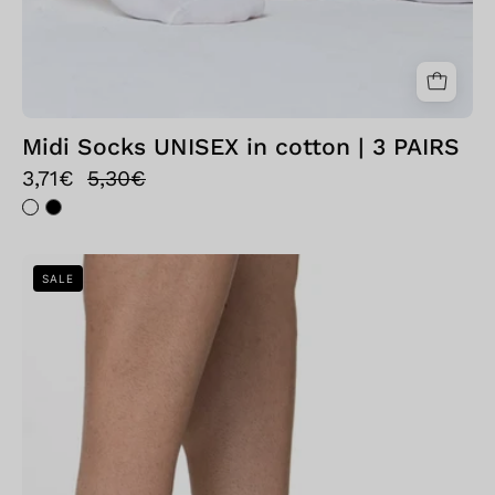
Midi Socks UNISEX in cotton | 3 PAIRS
3,71€
5,30€
Bellissima:
SALE
Mini
Calza
UNISEX
in
cotone
|
3
PAIA