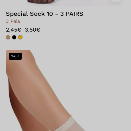
Special Sock 10 - 3 PAIRS
3 Paia
2,45€
3,50€
Bellissima:
SALE
Calzini
Happy
|
2
PAIRS
Panna