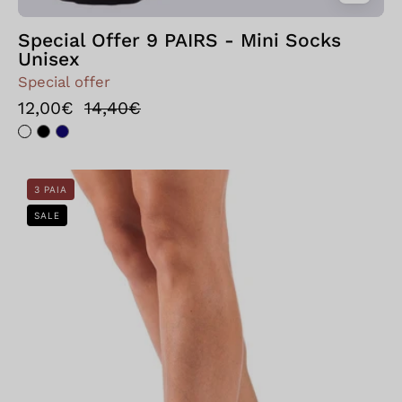
Special Offer 9 PAIRS - Mini Socks
Unisex
Special offer
12,00€
14,40€
Bellissima:
3 PAIA
Calzino
SALE
Special
20
-
3
PAIA
Nero