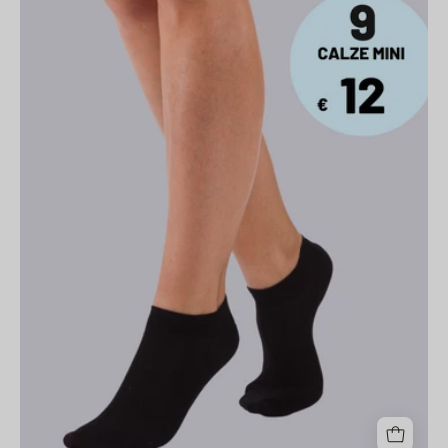
9
PAIA
-
Mini
Calza
Unisex
Grigio