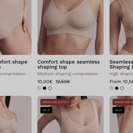
shape
shape
Skin
Skin
fort shape
Comfort shape seamless
Seamless
s
shaping top
Shaping 
 compression
Medium shaping compression
High shapi
10,00€
12,50€
From 10,5
Bellissima:
Seamless
MODELING EFFECT
MODELING E
Body
Push
SALE
SALE
modellante
Up
comfort
Shaping
shape
Tank