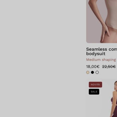
Seamless com
bodysuit
Medium shaping
18,00€
22,50€
NOVITÀ
SALE