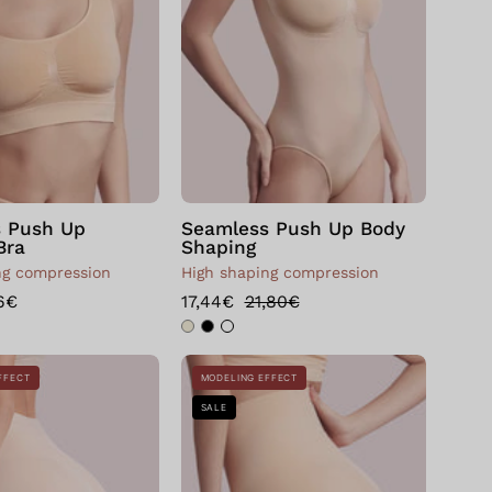
Bra
Shaping
 Push Up
Seamless Push Up Body
Bra
Shaping
ng compression
High shaping compression
6€
17,44€
21,80€
Bellissima:
Seamless
FFECT
MODELING EFFECT
Short
Push
SALE
modellante
Up
comfort
Shaping
shape
Briefs