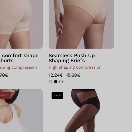
Skin
 comfort shape
Seamless Push Up
shorts
Shaping Briefs
ping compression
High shaping compression
,70€
12,24€
15,30€
Bellissima:
Bellissima:
FFECT
SALE
Top
Collant
Push
Velato
Up
Premaman
in
20
Pizzo
denari