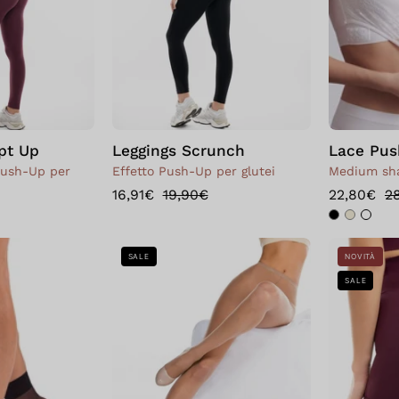
pt Up
Leggings Scrunch
Lace Pus
Push-Up per
Effetto Push-Up per glutei
Medium sha
16,91€
19,90€
22,80€
2
Bellissima:
Bellissima:
SALE
NOVITÀ
Calzino
Collant
SALE
Special
Basic
20
15
-
Miele
3
PAIA