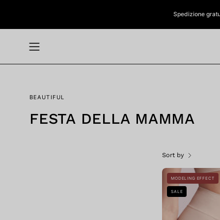
Skip
Spedizione gratuit
to
content
Open
navigation
menu
BEAUTIFUL
FESTA DELLA MAMMA
Sort by
MODELING EFFECT
S
SALE