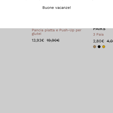
Buone vacanze!
 2 PAIRS
Short Sculpt up 2.0
Special 
PAIRS
Pancia piatta e Push-Up per
glutei
3 Paia
13,93€
19,90€
2,80€
4,