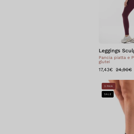
Leggings Scul
Pancia piatta e 
glutei
17,43€
24,90€
3 PAIA
SALE