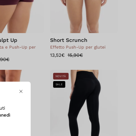
ulpt Up
Short Scrunch
tta e Push-Up per
Effetto Push-Up per glutei
13,52€
15,90€
,90€
Bellissima:
Leggings
NOVITÀ
Gambaletto
Sculpt
SALE
Special
Up
Close
20
2.0
-
uti
3
unedì
PAIA
Nero