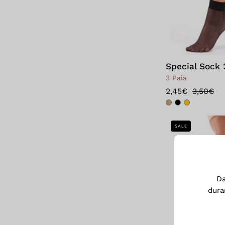
Special Sock 
3 Paia
2,45€
3,50€
SALE
D
dura