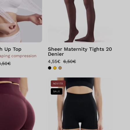
Nero
Nero
h Up Top
Sheer Maternity Tights 20
Denier
ping compression
4,55€
6,50€
8,50€
Short
Short
NOVITÀ
Sculpt
Scrunch
SALE
Up