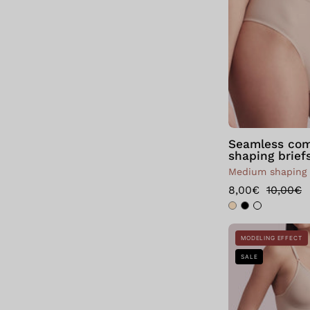
Seamless com
shaping brief
Medium shaping
8,00€
10,00€
MODELING EFFECT
SALE