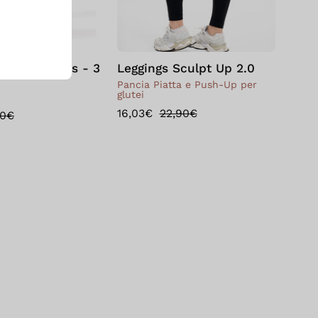
20 knee-highs - 3
Leggings Sculpt Up 2.0
Pancia Piatta e Push-Up per
glutei
16,03€
22,90€
00€