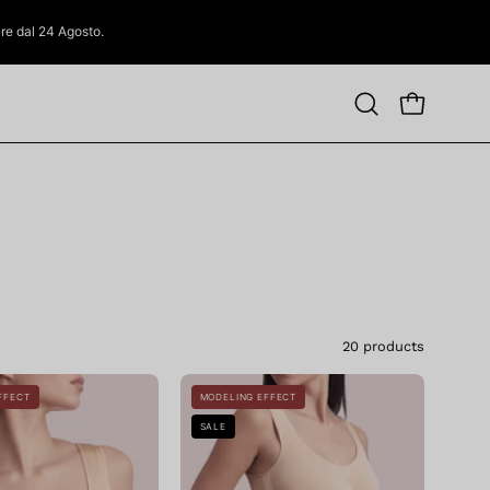
tire dal 24 Agosto.
OPEN CAR
Open
search
bar
20 products
Seamless
Seamless
FFECT
MODELING EFFECT
Push
Push
SALE
Up
Up
Shaping
Body