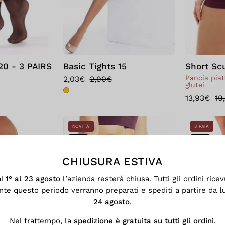
Nero
20 - 3 PAIRS
Basic Tights 15
Short Sc
Pancia pia
2,03€
2,90€
glutei
13,93€
19
Bellissima:
Short
NOVITÀ
3 PAIA
Cover
Sculpt
SALE
SALE
20
up
XL
2.0
CHIUSURA ESTIVA
-
al
1° al 23 agosto
l’azienda resterà chiusa. Tutti gli ordini ricev
2
nte questo periodo verranno preparati e spediti a partire da
l
PAIA
24 agosto
.
Visone
Nel frattempo, la
spedizione è gratuita su tutti gli ordini
.