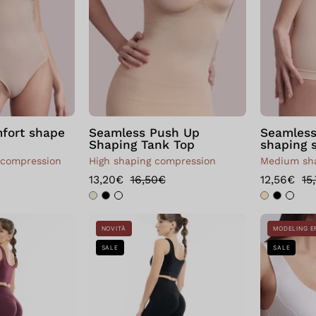
Skin
Top
fort shape
Seamless Push Up
Seamless
Shaping Tank Top
shaping 
 compression
High shaping compression
Medium sha
13,20€
16,50€
12,56€
15
Leggings
Leggings
NOVITÀ
MODELING E
Sculpt
Scrunch
SALE
SALE
Up