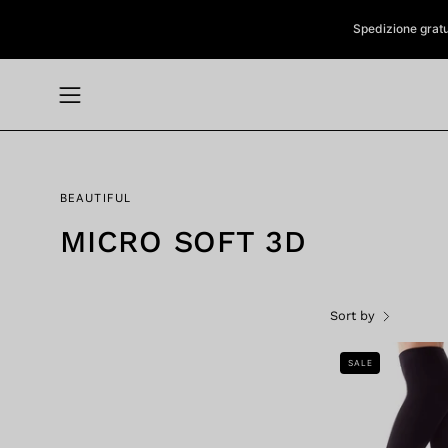
Skip
Spedizione gratuit
to
content
Open
navigation
menu
BEAUTIFUL
MICRO SOFT 3D
Sort by
SALE