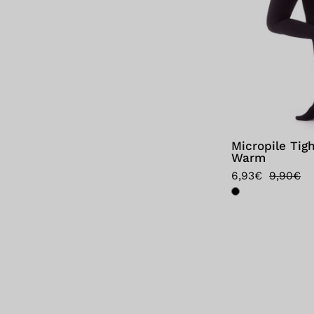
Micropile Tigh
Warm
6,93€
9,90€