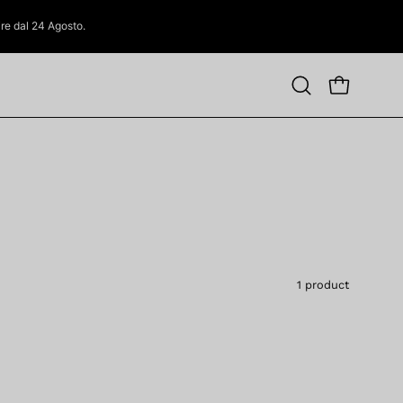
tire dal 24 Agosto.
OPEN CAR
Open
search
bar
1 product