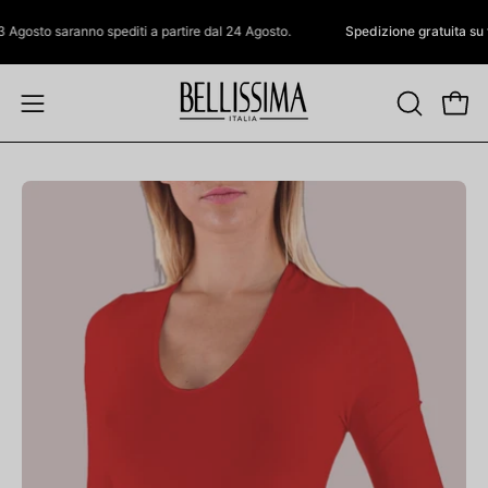
Salta
sto saranno spediti a partire dal 24 Agosto.
Spedizione gratuita su tutti gli
al
contenuto
Apri
Apri
APRI
LA
menu
BARRA
di
Apri
DI
navigazione
lightbox
RICERCA
dell'immagine