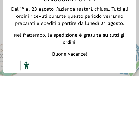
e responsabilità ambientale in
Chiu
Dal
1° al 23 agosto
l’azienda resterà chiusa. Tutti gli
ogni fase del processo produttivo.
ordini ricevuti durante questo periodo verranno
preparati e spediti a partire da
lunedì 24 agosto
.
Nel frattempo, la
spedizione è gratuita su tutti gli
ordini
.
Buone vacanze!
SPEDIZIONE GRATUITA
Con
almeno 59 €
di spesa ottieni la nostra
Spedizione Gratuita veloce. Altrimenti il costo di
spedizione è 5,90 €.