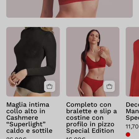
Bellissima:
Bellissima:
Maglia
Completo
intima
con
collo
bralette
alto
e
in
slip
Cashmere
a
“Superlight”
costine
caldo
con
e
profilo
Maglia intima
Completo con
Dec
sottile
in
collo alto in
bralette e slip a
Man
Nero
pizzo
Cashmere
costine con
Spec
“Superlight”
profilo in pizzo
Special
11,7
caldo e sottile
Special Edition
Edition