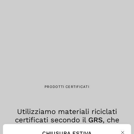
PRODOTTI CERTIFICATI
Utilizziamo materiali riciclati
certificati secondo il
GRS
, che
assicura trasparenza, tracciabilità
CHIUSURA ESTIVA