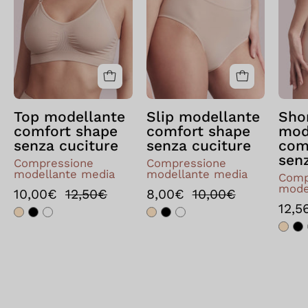
comfort
comfort
shape
shape
Skin
Skin
Top modellante
Slip modellante
Sho
comfort shape
comfort shape
mod
senza cuciture
senza cuciture
com
sen
Compressione
Compressione
modellante media
modellante media
Comp
mode
10,00€
12,50€
8,00€
10,00€
12,5