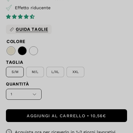
Effetto riducente
GUIDA TAGLIE
COLORE
TAGLIA
S/M
M/L
L/XL
XXL
QUANTITÀ
1
AGGIUNGI AL CARRELLO
10,56€
Acquista ora per riceverlo in 1-2 giorni lavorativi