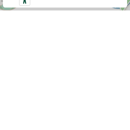
SPEDIZIONE GRATUITA
Con
almeno 59 €
di spesa ottieni la nostra
Spedizione Gratuita veloce. Altrimenti il costo di
spedizione è 5,90 €.
CONSEGNA RAPIDA
Tutti gli ordini vengono spediti entro il giorno
lavorativo successivo alla data di creazione, la
consegna avviene entro
48 ore
dalla data di
spedizione. Riceverai via email il tracciamento in
modo da essere
sempre aggiornata
sull'avanzamento.