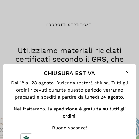
PRODOTTI CERTIFICATI
Utilizziamo materiali riciclati
certificati secondo il
GRS
, che
assicura trasparenza, tracciabilità
CHIUSURA ESTIVA
e responsabilità ambientale in
Chiu
Dal
1° al 23 agosto
l’azienda resterà chiusa. Tutti gli
ogni fase del processo produttivo.
ordini ricevuti durante questo periodo verranno
preparati e spediti a partire da
lunedì 24 agosto
.
Nel frattempo, la
spedizione è gratuita su tutti gli
ordini
.
Buone vacanze!