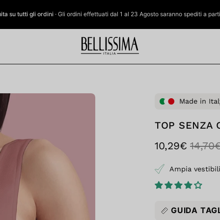
a su tutti gli ordini
· Gli ordini effettuati dal 1 al 23 Agosto saranno spediti a par
Apri
Made in Ital
lightbox
dell'immagine
TOP SENZA 
10,29€
14,70
Ampia vestibil
GUIDA TAG