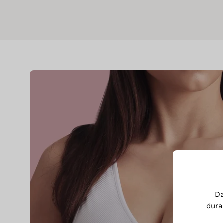
D
dura