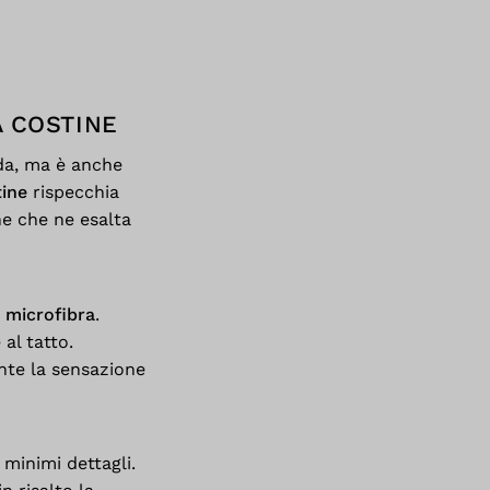
A COSTINE
da, ma è anche
tine
rispecchia
e che ne esalta
 microfibra
.
al tatto.
nte la sensazione
 minimi dettagli.