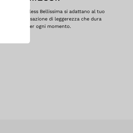
: i capi seamless Bellissima si adattano al tuo
, per una sensazione di leggerezza che dura
giorno. Ideali per ogni momento.