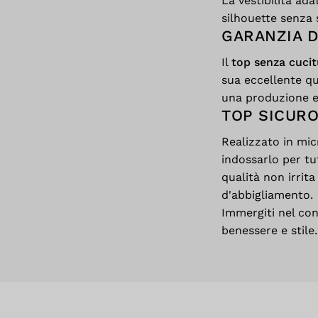
La vestibilità ada
silhouette senza 
GARANZIA D
Il
top senza cucit
sua eccellente qu
una produzione et
TOP SICURO
Realizzato in micr
indossarlo per tut
qualità non irrit
d'abbigliamento.
Immergiti nel con
benessere e stile.