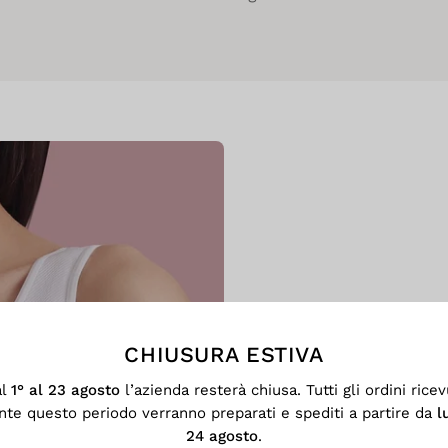
CHIUSURA ESTIVA
al
1° al 23 agosto
l’azienda resterà chiusa. Tutti gli ordini ricev
SENZA 
nte questo periodo verranno preparati e spediti a partire da
l
C
24 agosto
.