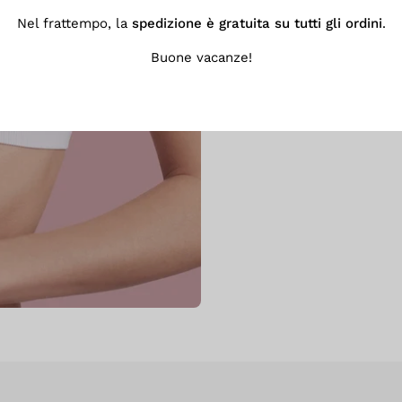
Nel frattempo, la
spedizione è gratuita su tutti gli ordini
.
Dimentica segni e fastidi
corpo con naturalezza
Buone vacanze!
tutto il 