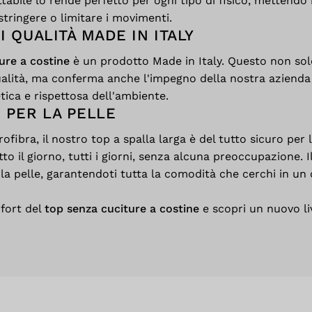
ttabile lo rende perfetto per ogni tipo di fisico, mettendo i
stringere o limitare i movimenti.
I QUALITÀ MADE IN ITALY
ure a costine
è un prodotto Made in Italy. Questo non sol
alità, ma conferma anche l'impegno della nostra azienda 
ica e rispettosa dell'ambiente.
 PER LA PELLE
ofibra, il nostro top a spalla larga è del tutto sicuro per l
to il giorno, tutti i giorni, senza alcuna preoccupazione. I
a la pelle, garantendoti tutta la comodità che cerchi in un
fort del
top senza cuciture a costine
e scopri un nuovo liv