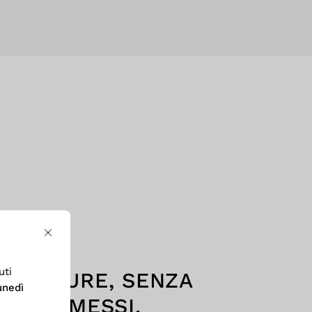
Chiudi
uti
CUCITURE, SENZA
unedì
OMPROMESSI.