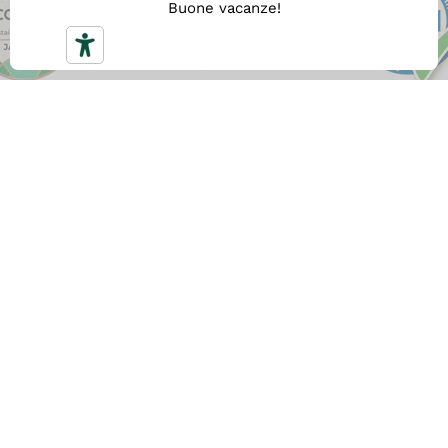
Buone vacanze!
SPEDIZIONE GRATUITA
Con
almeno 59 €
di spesa ottieni la nostra
Spedizione Gratuita veloce. Altrimenti il costo di
spedizione è 5,90 €.
CONSEGNA RAPIDA
Tutti gli ordini vengono spediti entro il giorno
lavorativo successivo alla data di creazione, la
consegna avviene entro
48 ore
dalla data di
spedizione. Riceverai via email il tracciamento in