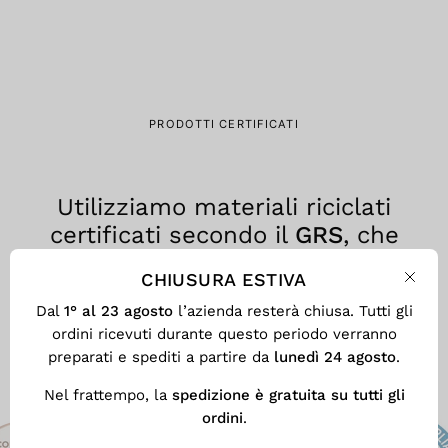
PRODOTTI CERTIFICATI
Utilizziamo materiali riciclati
certificati secondo il
GRS
, che
assicura trasparenza, tracciabilità
CHIUSURA ESTIVA
e responsabilità ambientale in
Chiu
Dal
1° al 23 agosto
l’azienda resterà chiusa. Tutti gli
ogni fase del processo produttivo.
ordini ricevuti durante questo periodo verranno
preparati e spediti a partire da
lunedì 24 agosto
.
Nel frattempo, la
spedizione è gratuita su tutti gli
ordini
.