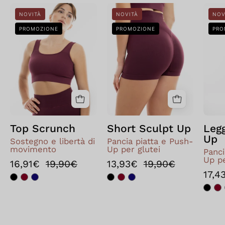
Top
Short
NOVITÀ
NOVITÀ
NOV
Scrunch
Sculpt
PROMOZIONE
PROMOZIONE
PRO
Up
Top Scrunch
Short Sculpt Up
Leg
Up
Sostegno e libertà di
Pancia piatta e Push-
movimento
Up per glutei
Panci
Up pe
16,91€
19,90€
13,93€
19,90€
17,4