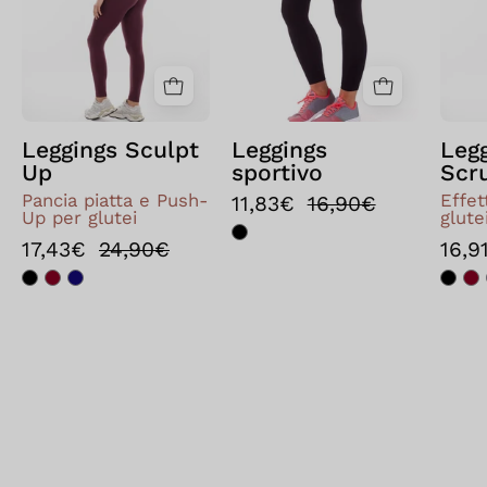
Leggings Sculpt
Leggings
Leg
Up
sportivo
Scr
Pancia piatta e Push-
Effe
11,83€
16,90€
Up per glutei
glute
17,43€
24,90€
16,9