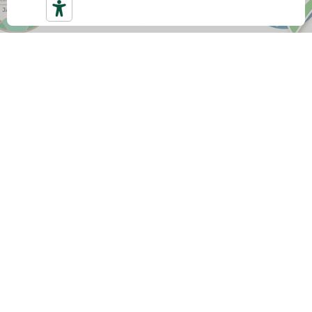
SPEDIZIONE GRATUITA
Con
almeno 59 €
di spesa ottieni la nostra
Spedizione Gratuita veloce. Altrimenti il costo di
spedizione è 5,90 €.
CONSEGNA RAPIDA
Tutti gli ordini vengono spediti entro il giorno
lavorativo successivo alla data di creazione, la
consegna avviene entro
48 ore
dalla data di
spedizione. Riceverai via email il tracciamento in
modo da essere
sempre aggiornata
sull'avanzamento.