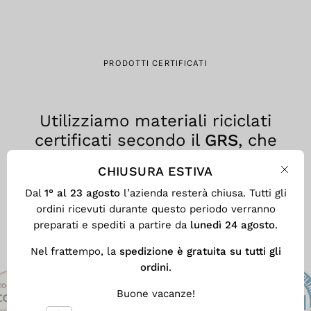
PRODOTTI CERTIFICATI
Utilizziamo materiali riciclati
certificati secondo il
GRS
, che
assicura trasparenza, tracciabilità
CHIUSURA ESTIVA
e responsabilità ambientale in
Chiu
Dal
1° al 23 agosto
l’azienda resterà chiusa. Tutti gli
ogni fase del processo produttivo.
ordini ricevuti durante questo periodo verranno
preparati e spediti a partire da
lunedì 24 agosto
.
Nel frattempo, la
spedizione è gratuita su tutti gli
ordini
.
Buone vacanze!